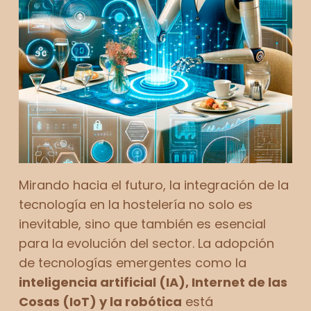
Mirando hacia el futuro, la integración de la
tecnología en la hostelería no solo es
inevitable, sino que también es esencial
para la evolución del sector. La adopción
de tecnologías emergentes como la
inteligencia artificial (IA), Internet de las
Cosas (IoT) y la robótica
está